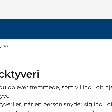
yveri
icktyveri
du oplever fremmede, som vil ind i dit h
tyve.
tyveri er, når en person snyder sig ind i d