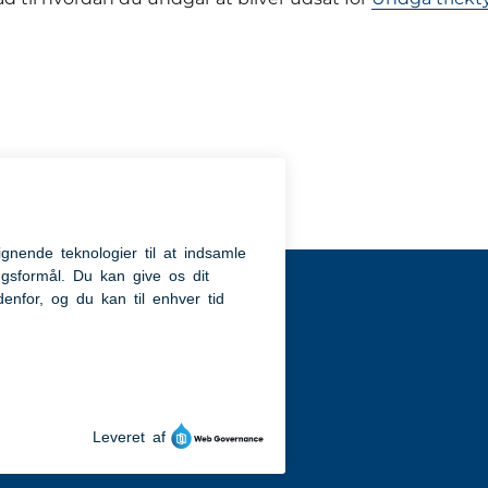
t til
dk
ighedserklæring