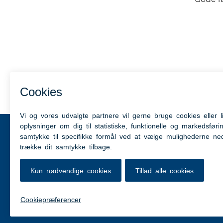
Kontakt
Kom hurtig
Hjemme- og Sygeplejen
Aabenraa.
Nygade 23 C
Tilgængel
6200 Aabenraa
Tlf. nr.: 7376 7835