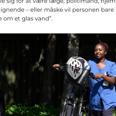
ve sig for at være læge, politimand, hj
 lignende – eller måske vil personen bare 
 om et glas vand”.