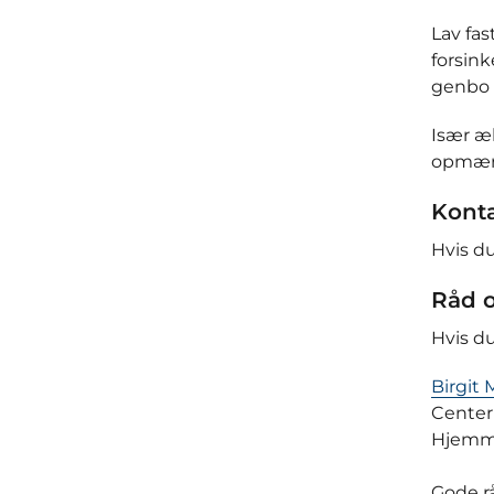
Lav fas
forsink
genbo 
Især æl
opmærk
Konta
Hvis du
Råd o
Hvis du
Birgit
Center
Hjemme
Gode rå