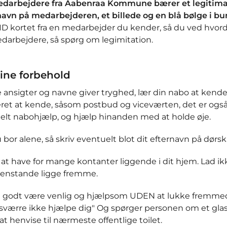
edarbejdere fra Aabenraa Kommune bærer et legitimat
navn på medarbejderen, et billede og en blå bølge i b
 ID kortet fra en medarbejder du kender, så du ved hvo
darbejdere, så spørg om legimitation.
ine forbehold
 ansigter og navne giver tryghed, lær din nabo at kend
eret at kende, såsom postbud og viceværten, det er også 
elt nabohjælp, og hjælp hinanden med at holde øje.
 bor alene, så skriv eventuelt blot dit efternavn på dørski
at have for mange kontanter liggende i dit hjem. Lad i
enstande ligge fremme.
 godt være venlig og hjælpsom UDEN at lukke fremmede i
værre ikke hjælpe dig" Og spørger personen om et glas v
at henvise til nærmeste offentlige toilet.