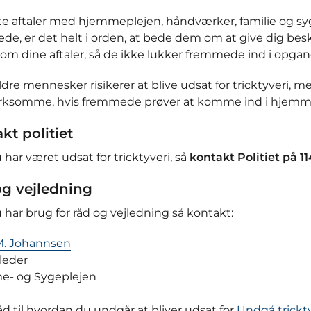
te aftaler med hjemmeplejen, håndværker, familie og syge
ede, er det helt i orden, at bede dem om at give dig besk
om dine aftaler, så de ikke lukker fremmede ind i op
dre mennesker risikerer at blive udsat for tricktyveri, 
somme, hvis fremmede prøver at komme ind i hjemm
kt politiet
 har været udsat for tricktyveri, så
kontakt Politiet på 11
g vejledning
 har brug for råd og vejledning så kontakt:
 M. Johannsen
leder
- og Sygeplejen
d til hvordan du undgår at bliver udsat for
Undgå trickty