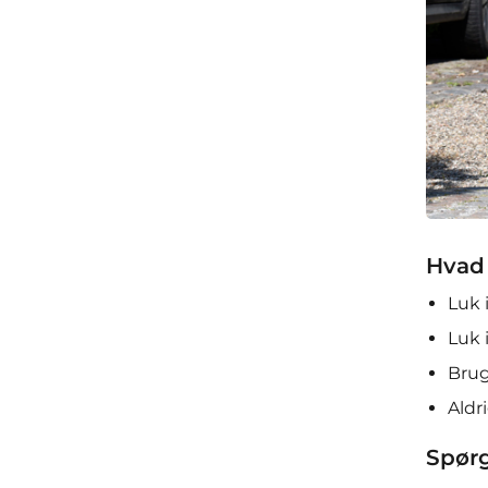
Hvad 
Luk 
Luk 
Brug
Aldr
Spørg