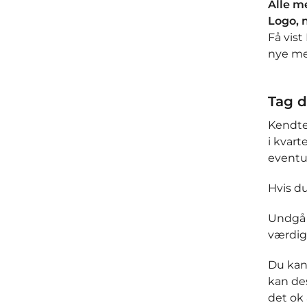
Alle m
Logo, 
Få vist
nye me
Tag d
Kendte
i kvart
eventu
Hvis du
Undgå 
værdig
Du kan
kan des
det ok 