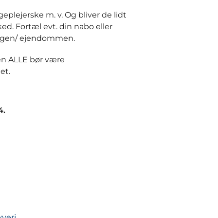
plejerske m. v. Og bliver de lidt
ed. Fortæl evt. din nabo eller
gangen/ ejendommen.
men ALLE bør være
et.
4.
veri