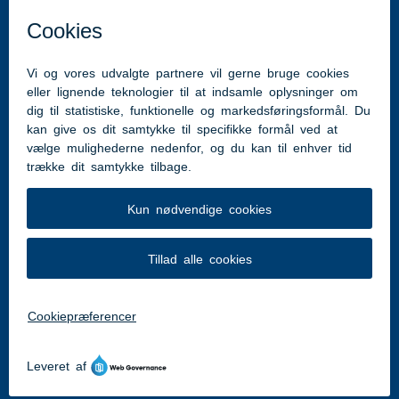
Kontakt
Hjemme- og Sygeplejen
Nygade 23 C
6200 Aabenraa
Tlf. nr.: 7376 7835
Kom hurtigt til
Aabenraa.dk
Tilgængelighedserklæring